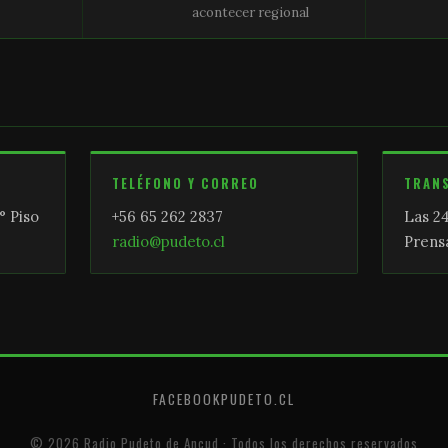
acontecer regional
TELÉFONO Y CORREO
TRAN
° Piso
+56 65 262 2837
Las 24
radio@pudeto.cl
Prensa
FACEBOOK
PUDETO.CL
© 2026 Radio Pudeto de Ancud · Todos los derechos reservados