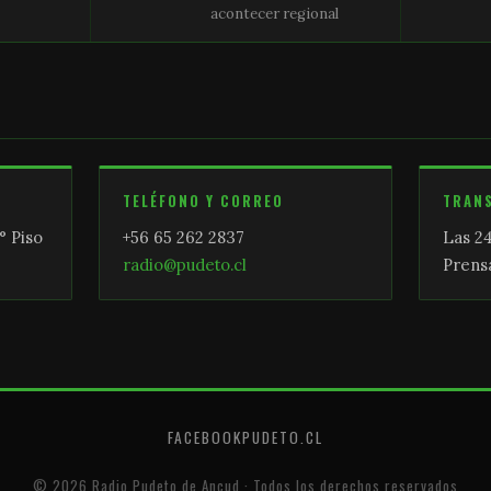
acontecer regional
TELÉFONO Y CORREO
TRAN
° Piso
+56 65 262 2837
Las 24
radio@pudeto.cl
Prensa
FACEBOOK
PUDETO.CL
© 2026 Radio Pudeto de Ancud · Todos los derechos reservados