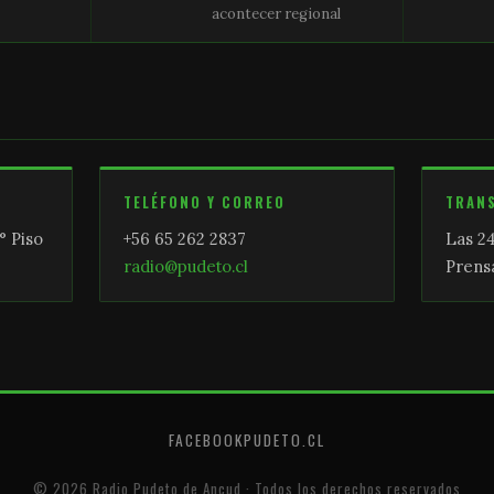
acontecer regional
TELÉFONO Y CORREO
TRAN
° Piso
+56 65 262 2837
Las 24
radio@pudeto.cl
Prensa
FACEBOOK
PUDETO.CL
© 2026 Radio Pudeto de Ancud · Todos los derechos reservados