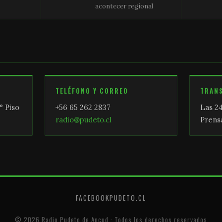
acontecer regional
TELÉFONO Y CORREO
TRAN
° Piso
+56 65 262 2837
Las 24
radio@pudeto.cl
Prensa
FACEBOOK
PUDETO.CL
© 2026 Radio Pudeto de Ancud · Todos los derechos reservados