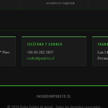
acontecer regional
TELÉFONO Y CORREO
TRAN
° Piso
+56 65 262 2837
Las 24
radio@pudeto.cl
Prensa
FACEBOOK
PUDETO.CL
© 2026 Radio Pudeto de Ancud · Todos los derechos reservados