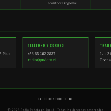
acontecer regional
TELÉFONO Y CORREO
TRAN
° Piso
+56 65 262 2837
Las 24
radio@pudeto.cl
Prensa
FACEBOOK
PUDETO.CL
© 2026 Radio Pudeto de Ancud · Todos los derechos reservados