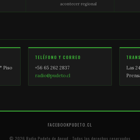
acontecer regional
TELÉFONO Y CORREO
TRAN
° Piso
+56 65 262 2837
Las 24
radio@pudeto.cl
Prensa
FACEBOOK
PUDETO.CL
© 2026 Radio Pudeto de Ancud · Todos los derechos reservados