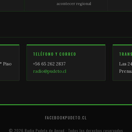
acontecer regional
TELÉFONO Y CORREO
TRAN
° Piso
+56 65 262 2837
Las 24
radio@pudeto.cl
Prensa
FACEBOOK
PUDETO.CL
© 2026 Radio Pudeto de Ancud · Todos los derechos reservados