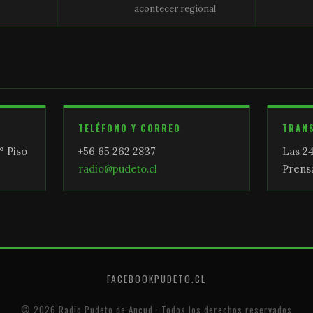
acontecer regional
TELÉFONO Y CORREO
TRAN
° Piso
+56 65 262 2837
Las 24
radio@pudeto.cl
Prensa
FACEBOOK
PUDETO.CL
© 2026 Radio Pudeto de Ancud · Todos los derechos reservados