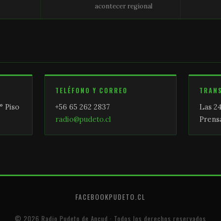
acontecer regional
TELÉFONO Y CORREO
TRAN
° Piso
+56 65 262 2837
Las 24
radio@pudeto.cl
Prensa
FACEBOOK
PUDETO.CL
© 2026 Radio Pudeto de Ancud · Todos los derechos reservados