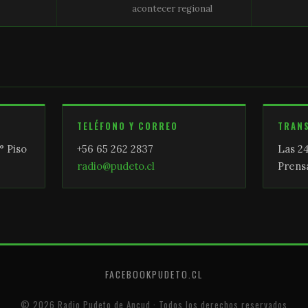
acontecer regional
TELÉFONO Y CORREO
TRAN
° Piso
+56 65 262 2837
Las 24
radio@pudeto.cl
Prensa
FACEBOOK
PUDETO.CL
© 2026 Radio Pudeto de Ancud · Todos los derechos reservados