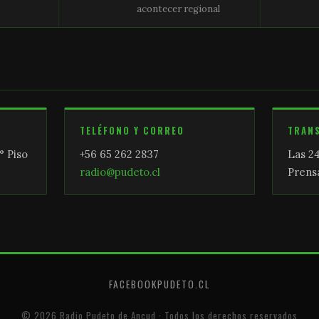
acontecer regional
TELÉFONO Y CORREO
TRAN
° Piso
+56 65 262 2837
Las 24
radio@pudeto.cl
Prensa
FACEBOOK
PUDETO.CL
© 2026 Radio Pudeto de Ancud · Todos los derechos reservados