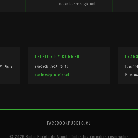
acontecer regional
TELÉFONO Y CORREO
TRAN
° Piso
+56 65 262 2837
Las 24
radio@pudeto.cl
Prensa
FACEBOOK
PUDETO.CL
© 2026 Radio Pudeto de Ancud · Todos los derechos reservados