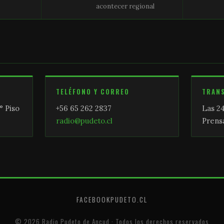
acontecer regional
TELÉFONO Y CORREO
TRAN
° Piso
+56 65 262 2837
Las 24
radio@pudeto.cl
Prensa
FACEBOOK
PUDETO.CL
© 2026 Radio Pudeto de Ancud · Todos los derechos reservados