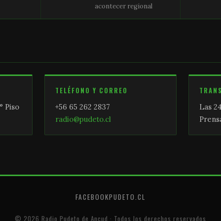
acontecer regional
TELÉFONO Y CORREO
TRAN
° Piso
+56 65 262 2837
Las 24
radio@pudeto.cl
Prensa
FACEBOOK
PUDETO.CL
© 2026 Radio Pudeto de Ancud · Todos los derechos reservados