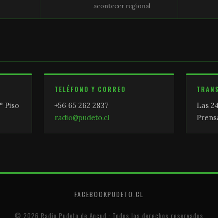
acontecer regional
TELÉFONO Y CORREO
TRAN
° Piso
+56 65 262 2837
Las 24
radio@pudeto.cl
Prensa
FACEBOOK
PUDETO.CL
© 2026 Radio Pudeto de Ancud · Todos los derechos reservados