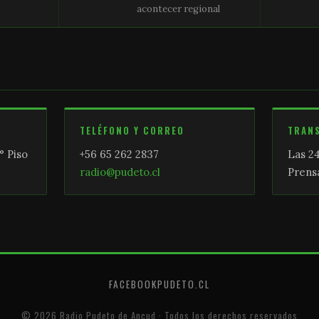
acontecer regional
TELÉFONO Y CORREO
TRAN
° Piso
+56 65 262 2837
Las 24
radio@pudeto.cl
Prensa
FACEBOOK
PUDETO.CL
© 2026 Radio Pudeto de Ancud · Todos los derechos reservados