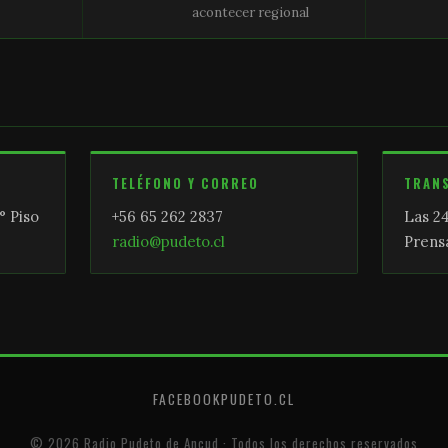
acontecer regional
TELÉFONO Y CORREO
TRAN
° Piso
+56 65 262 2837
Las 24
radio@pudeto.cl
Prensa
FACEBOOK
PUDETO.CL
© 2026 Radio Pudeto de Ancud · Todos los derechos reservados