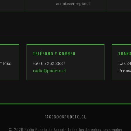
acontecer regional
TELÉFONO Y CORREO
TRAN
° Piso
+56 65 262 2837
Las 24
radio@pudeto.cl
Prensa
FACEBOOK
PUDETO.CL
© 2026 Radio Pudeto de Ancud · Todos los derechos reservados