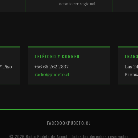
acontecer regional
TELÉFONO Y CORREO
TRAN
° Piso
+56 65 262 2837
Las 24
radio@pudeto.cl
Prensa
FACEBOOK
PUDETO.CL
© 2026 Radio Pudeto de Ancud · Todos los derechos reservados